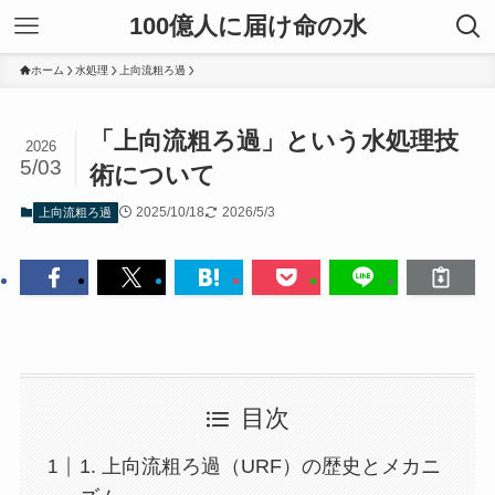
100億人に届け命の水
ホーム
水処理
上向流粗ろ過
「上向流粗ろ過」という水処理技
2026
5/03
術について
2025/10/18
2026/5/3
上向流粗ろ過
目次
1. 上向流粗ろ過（URF）の歴史とメカニ