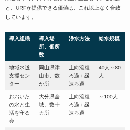
と、URFが提供できる価値は、これ以上なく合致
しています。
導入組織
導入場
浄水方法
給水規模
所、個所
数
地域水道
岡山県津
上向流粗
40人～80
支援セン
山市、数
ろ過＋緩
人
ター
か所
速ろ過
おおいた
大分県全
上向流粗
～100人
の水と生
域、数十
ろ過＋緩
活を守る
カ所
速ろ過
会