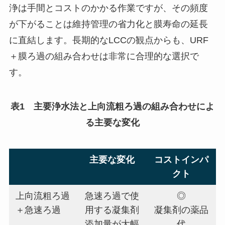
浄は手間とコストのかかる作業ですが、その頻度
が下がることは維持管理の省力化と膜寿命の延長
に直結します。長期的なLCCの観点からも、URF
＋膜ろ過の組み合わせは非常に合理的な選択で
す。
表1 主要浄水法と上向流粗ろ過の組み合わせによ
る主要な変化
主要な変化
コストインパ
クト
上向流粗ろ過
急速ろ過で使
◎
＋急速ろ過
用する凝集剤
凝集剤の薬品
添加量が大幅
代