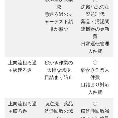
減
沈殿汚泥の産
急速ろ過のジ
廃処理代
ャーテスト頻
薬品・汚泥関
度が減少
連機器の更新
費
日常運転管理
人件費
上向流粗ろ過
砂かき作業の
〇
＋緩速ろ過
大幅な減少
砂かき作業人
目詰まり防止
件費
目詰まり対応
人件費
上向流粗ろ過
膜逆洗、薬品
〇
＋膜ろ過
洗浄回数の減
膜洗浄回数減