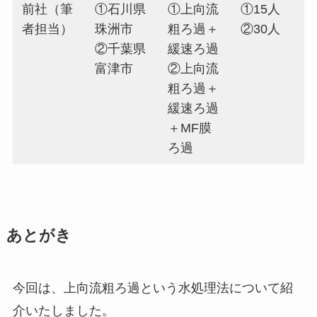
前社（筆
①石川県
①上向流
①15人
者担当）
珠洲市
粗ろ過＋
②30人
②千葉県
緩速ろ過
富津市
②上向流
粗ろ過＋
緩速ろ過
＋MF膜
ろ過
あとがき
今回は、上向流粗ろ過という水処理法について紹
介いたしました。