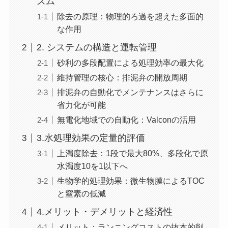
ズム
除去の原理：物理的ろ過を超えた多面的
な作用
2. システムの構造と運転管理
砂利の多段配置による処理効率の最大化
維持管理の核心：排泥弁の開放周期
排泥弁の自動化でメンテナンスはさらに
省力化が可能
無電化地域での自動化：Valconの活用
3.水処理効果の定量的評価
上濁度除去：1段で最大80%、多段化で原
水濁度10を1以下へ
生物学的処理効果：微生物膜によるTOC
と窒素の低減
4.メリット・デメリットと経済性
メリット：ランニングコストの抜本的削