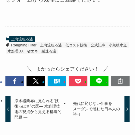
上向流粗ろ過
Roughing Filter
上向流粗ろ過
低コスト技術
公式記事
小規模水道
水処理DX
省エネ
緩速ろ過
よかったらシェアください！
浄水器業界に見られる“技
先代に恥じない仕事を――
術っぽさ”の罠― 水処理技
スーダンで感じた日本人の
術の視点から見える構造的
誇り
問題 ―