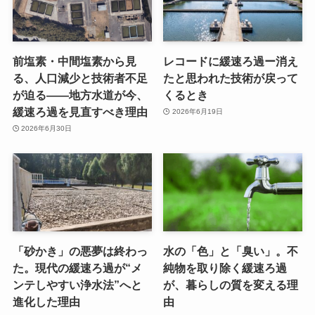
前塩素・中間塩素から見
レコードに緩速ろ過ー消え
る、人口減少と技術者不足
たと思われた技術が戻って
が迫る——地方水道が今、
くるとき
緩速ろ過を見直すべき理由
2026年6月19日
2026年6月30日
「砂かき」の悪夢は終わっ
水の「色」と「臭い」。不
た。現代の緩速ろ過が“メ
純物を取り除く緩速ろ過
ンテしやすい浄水法”へと
が、暮らしの質を変える理
進化した理由
由