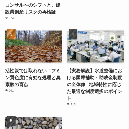
コンサルへのシフトと、建
設業倒産リスクの再検証
874
活性炭では取れない！フミ
【実務解説】水道整備にお
ン質色度に有効な処理と臭
ける国庫補助・助成金制度
素酸の盲点
の全体像 –地域特性に応じ
た最適な制度選択のポイン
561
ト
413