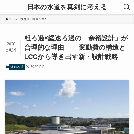
日本の水道を真剣に考える
ホーム
水処理
緩速ろ過
粗ろ過×緩速ろ過の「余裕設計」が
2026
合理的な理由 ――変動費の構造と
5/04
LCCから導き出す新・設計戦略
2026/5/5
緩速ろ過