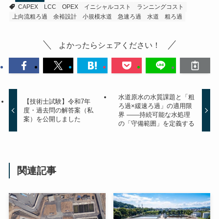
CAPEX
LCC
OPEX
イニシャルコスト
ランニングコスト
上向流粗ろ過
余裕設計
小規模水道
急速ろ過
水道
粗ろ過
よかったらシェアください！
水道原水の水質課題と「粗
【技術士試験】令和7年
ろ過×緩速ろ過」の適用限
度・過去問の解答案（私
界 ――持続可能な水処理
案）を公開しました
の「守備範囲」を定義する
関連記事