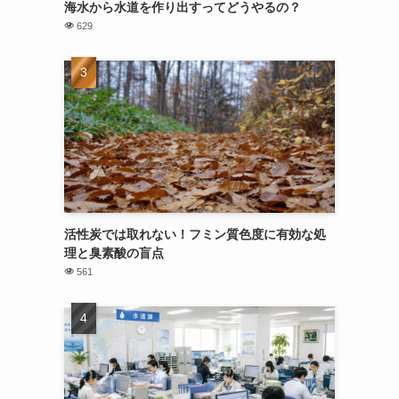
海水から水道を作り出すってどうやるの？
629
活性炭では取れない！フミン質色度に有効な処
理と臭素酸の盲点
561