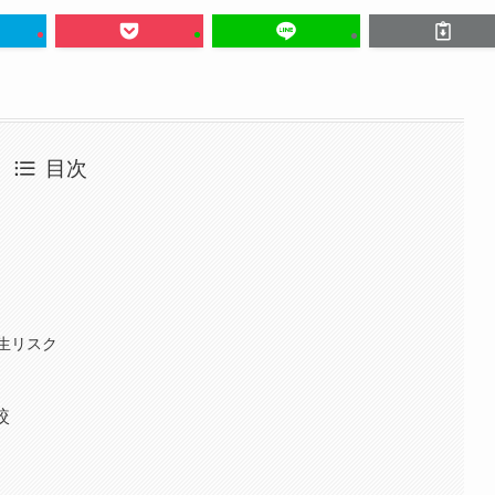
目次
生リスク
較