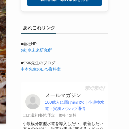
あれこれリンク
■会社HP
(株)水未来研究所
■中本先生のブログ
中本先生のEPS資料室
メールマガジン
100億人に届け命の水｜小規模水
道・実務ノウハウ通信
ほぼ 週末刊発行予定
価格：無料
小規模分散型水道を導入したい、改善したい
方々のために、設置や運用に関するトピック