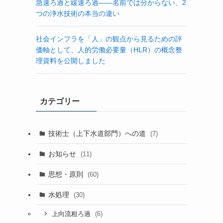
急速ろ過と緩速ろ過――名前では分からない、2
つの浄水技術の本当の違い
社会インフラを「人」の観点から見るための評
価軸として、人的労働必要量（HLR）の概念整
理資料を公開しました
カテゴリー
技術士（上下水道部門）への道
(7)
そ
お知らせ
(11)
思想・原則
(60)
水処理
(30)
(6)
上向流粗ろ過