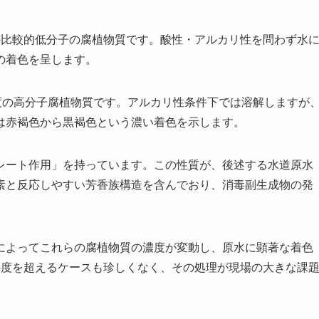
0程度の比較的低分子の腐植物質です。酸性・アルカリ性を問わず水
の着色を呈します。
00程度の高分子腐植物質です。アルカリ性条件下では溶解しますが
は赤褐色から黒褐色という濃い着色を示します。
レート作用」を持っています。この性質が、後述する水道原水
素と反応しやすい芳香族構造を含んでおり、消毒副生成物の発
によってこれらの腐植物質の濃度が変動し、原水に顕著な着色
5度を超えるケースも珍しくなく、その処理が現場の大きな課