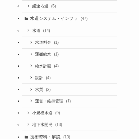
(6)
緩速ろ過
に
水道システム・インフラ
(47)
(14)
水道
(1)
水道料金
、
(1)
運搬給水
(4)
給水計画
(4)
設計
(2)
水質
(1)
運営・維持管理
(9)
小規模水道
題
(13)
地下水開発
技術資料・解説
(10)