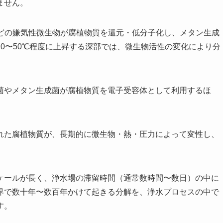
ません。
m属などの嫌気性微生物が腐植物質を還元・低分子化し、メタン生成
0〜50℃程度に上昇する深部では、微生物活性の変化により分
菌やメタン生成菌が腐植物質を電子受容体として利用するほ
れた腐植物質が、長期的に微生物・熱・圧力によって変性し、
ケールが長く、浄水場の滞留時間（通常数時間〜数日）の中に
界で数十年〜数百年かけて起きる分解を、浄水プロセスの中で
す。