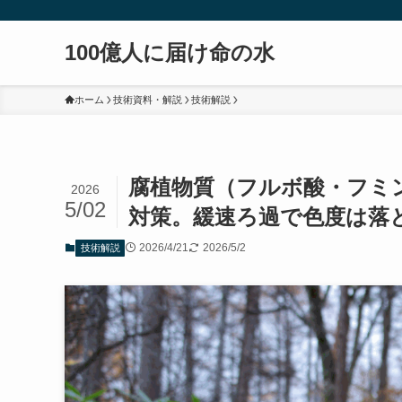
100億人に届け命の水
ホーム
技術資料・解説
技術解説
腐植物質（フルボ酸・フミ
2026
5/02
対策。緩速ろ過で色度は落
2026/4/21
2026/5/2
技術解説