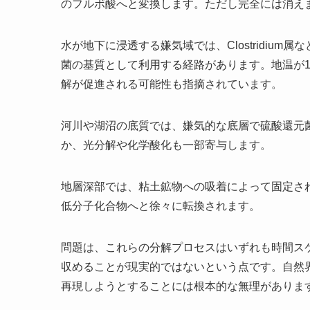
のフルボ酸へと変換します。ただし完全には消え
水が地下に浸透する嫌気域では、Clostridiu
菌の基質として利用する経路があります。地温が1
解が促進される可能性も指摘されています。
河川や湖沼の底質では、嫌気的な底層で硫酸還元
か、光分解や化学酸化も一部寄与します。
地層深部では、粘土鉱物への吸着によって固定さ
低分子化合物へと徐々に転換されます。
問題は、これらの分解プロセスはいずれも時間ス
収めることが現実的ではないという点です。自然
再現しようとすることには根本的な無理がありま