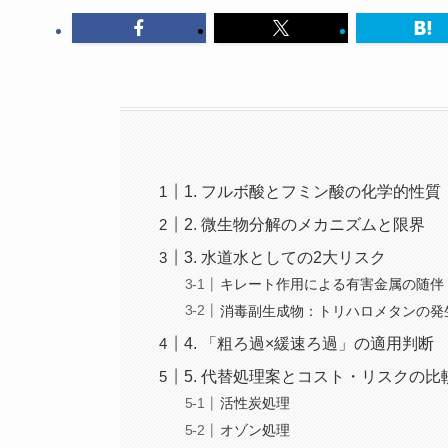
1. フルボ酸とフミン酸の化学的性質
2. 微生物分解のメカニズムと限界
3. 水道水としての2大リスク
キレート作用による有害金属の随伴
消毒副生成物：トリハロメタンの発
4. 「粗ろ過×緩速ろ過」の適用判断
5. 代替処理案とコスト・リスクの比
活性炭処理
オゾン処理