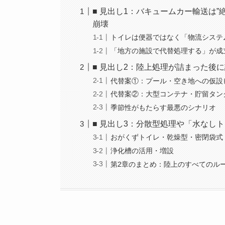
■ 見出し1：バキュームカー輸送は
崩壊
トイレは便器ではなく「物流システ
「地方の施設で代替処理する」が成
■ 見出し2：陸上処理が詰まった後
代替案①：プール・空き地への仮設
代替案②：大型コンテナ・貯留タン
季節性がもたらす最悪のシナリオ
■ 見出し3：分散型処理や「水なし
おがくずトイレ・乾燥型・密閉袋式
浄化槽の活用・増設
第2章のまとめ：陸上のすべてのル