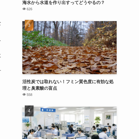
海水から水道を作り出すってどうやるの？
626
な
ス
に
す
活性炭では取れない！フミン質色度に有効な処
理と臭素酸の盲点
558