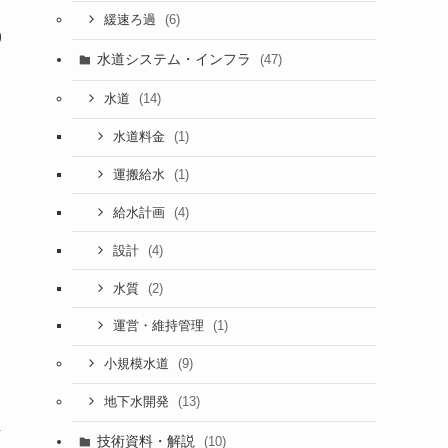
(6)
緩速ろ過
う
水道システム・インフラ
(47)
(14)
水道
(1)
水道料金
(1)
運搬給水
(4)
給水計画
(4)
設計
(2)
水質
(1)
運営・維持管理
(9)
小規模水道
(13)
地下水開発
計
技術資料・解説
(10)