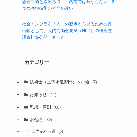
急速ろ過と緩速ろ過――名前では分からない、2
つの浄水技術の本当の違い
社会インフラを「人」の観点から見るための評
価軸として、人的労働必要量（HLR）の概念整
理資料を公開しました
カテゴリー
技術士（上下水道部門）への道
(7)
お知らせ
(11)
思想・原則
(60)
水処理
(30)
(6)
上向流粗ろ過